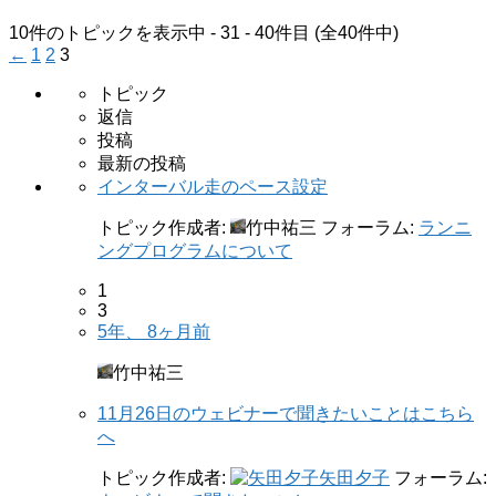
10件のトピックを表示中 - 31 - 40件目 (全40件中)
←
1
2
3
トピック
返信
投稿
最新の投稿
インターバル走のペース設定
トピック作成者:
竹中祐三
フォーラム:
ランニ
ングプログラムについて
1
3
5年、 8ヶ月前
竹中祐三
11月26日のウェビナーで聞きたいことはこちら
へ
トピック作成者:
矢田夕子
フォーラム: