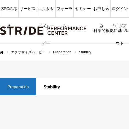
SPCの考
サービス
エクササ
フォーラ
セミナー
お申し込
ログイン
え
イズムー
ム
み
/ ログア
科学的根拠に基づ
ビー
ウト
エクササイズムービー
Preparation
Stability
ム
Preparation
Stability