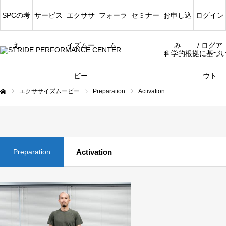
SPCの考
サービス
エクササ
フォーラ
セミナー
お申し込
ログイン
え
イズムー
ム
み
/ ログア
科学的根拠に基づ
ビー
ウト
エクササイズムービー
Preparation
Activation
ム
Preparation
Activation