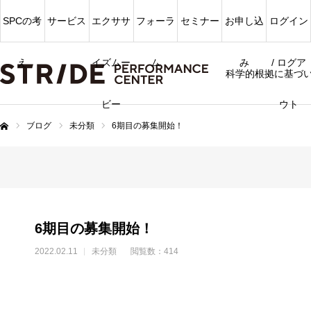
SPCの考
サービス
エクササ
フォーラ
セミナー
お申し込
ログイン
え
イズムー
ム
み
/ ログア
科学的根拠に基づ
ビー
ウト
ブログ
未分類
6期目の募集開始！
ム
6期目の募集開始！
2022.02.11
未分類
閲覧数：414