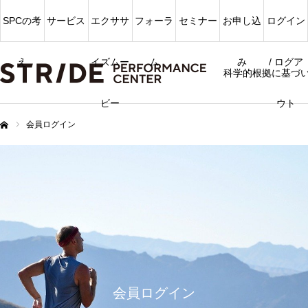
SPCの考
サービス
エクササ
フォーラ
セミナー
お申し込
ログイン
え
イズムー
ム
み
/ ログア
科学的根拠に基づ
ビー
ウト
会員ログイン
ム
会員ログイン