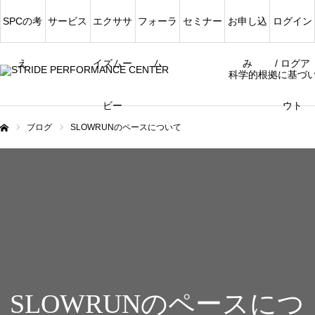
SPCの考
サービス
エクササ
フォーラ
セミナー
お申し込
ログイン
え
イズムー
ム
み
/ ログア
科学的根拠に基づ
ビー
ウト
ブログ
SLOWRUNのペースについて
ム
SLOWRUNのペースにつ