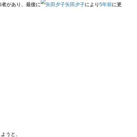
加者があり、最後に
矢田夕子
により
5年前
に更
しようと、