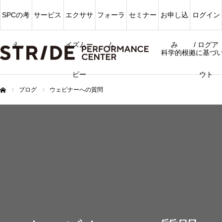
SPCの考
サービス
エクササ
フォーラ
セミナー
お申し込
ログイン
え
イズムー
ム
み
/ ログア
科学的根拠に基づ
ビー
ウト
ブログ
ウェビナーへの質問
ム