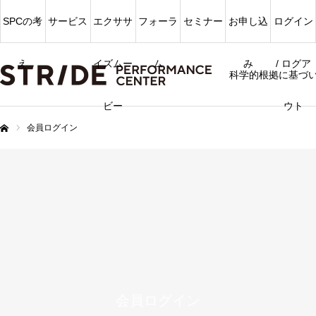
SPCの考
サービス
エクササ
フォーラ
セミナー
お申し込
ログイン
え
イズムー
ム
み
/ ログア
科学的根拠に基づ
ビー
ウト
会員ログイン
ム
会員ログイン